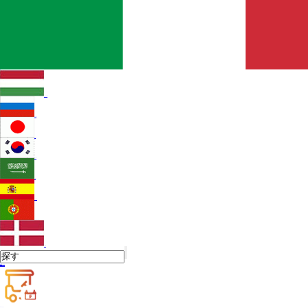
Italian
Hungarian
Russian
Japanese
Korean
Arabic
Spanish
Portuguese
Danish
ホーム
私たちについて
LiFeP04電池
ゴルフカート