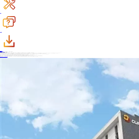
登録保証
よくある質問
ダウンロード
ディーラーになります
お問い合わせ
ホーム
>
ニュース
>
会社のニュース
>
新たな世界的リーダーがリン酸鉄リチウム電池に参入
30,Dec. 2024
新たな世界的リーダーがリン酸鉄リチウム電池に参入
エイサーグループは8月3日、エネルギー貯蔵業界での足場を広げるため、同社取締役会がリン酸鉄リチウム電池メーカーである昌麗科技の株式約1,100万株を1株当たり30台湾ドル、最大1,300万株で買収することを承認したと発表した。
1976年に台湾で設立されたエイサーグループは、当初は磁性材料メーカーでしたが、その後徐々にコンピュータメーカーへと転換しました。1987年には世界初のポータブルノートパソコンを発売し、世界のノートパソコン市場のパイオニアの一つとなりました。2009年までに世界トップ2のPCメーカーとなりました。現在、エイサー、ゲートウェイ、パッカードベル、emachines、ファウンダーなどのブランドを所有しています。
エイサーの陳俊生会長は、昌麗科技の株式買収について、「エイサーはグループの持続可能な発展戦略の下、近年、家庭用エネルギー貯蔵やエネルギー貯蔵プロジェクトの展開を開始しています。長期的な戦略的投資であり、エネルギー貯蔵業界の上流と下流のレイアウトを深化させ、製造から応用、メーターの前後まで、包括的なソリューションを提供し、グリーンエネルギー産業にも貢献しています」と述べました。
データによると、昌利科技は2009年に設立され、主な製品はリン酸鉄リチウム電池関連製品です。2020年3月に産業用および商業用エネルギー貯蔵システム向けバッテリーセルサプライヤーの資格を取得し、正式にエネルギー貯蔵市場に参入しました。それ以来、エネルギー貯蔵製品の開発は「急速な発展」を遂げています。
昌麗科技は2021年5月に第1世代エネルギー貯蔵キャビネットバッテリーシステムの設計アーキテクチャを完了し、2022年3月に第2世代エネルギー貯蔵バッテリーシステムの設計を完了しました。
2023年1月、昌麗科技は自社工場内に20フィート（約6メートル）標準1MWの蓄電システムを設置しました。3月にはシーメンスおよびパワーインダストリーと提携し、蓄電システム製品を発表しました。この蓄電システムは、昌麗科技が製造するリン酸鉄リチウムセル、シーメンスのPCS、パワーインダストリーのEMSを採用しています。
これまで、Changli Technology は、さまざまな仕様のさまざまな大規模エネルギー貯蔵システムのほか、産業用、商業用、家庭用のエネルギー貯蔵システム製品を揃えてきました。
リン酸鉄リチウム電池への投資といえば、もう一つの有名な台湾企業、フォックスコンを挙げなければなりません。エイサーがエネルギー貯蔵分野に注力しているのに対し、フォックスコンは電気自動車分野に注力しているという点が異なります。
今年3月、フォックスコンのCEO兼会長である劉洋偉氏は、フォックスコンが米国ウィスコンシン州でエネルギー貯蔵システム用のバッテリーとバッテリーパックを生産し、オハイオ州で完成車用のバッテリーパックを生産すると発表した。
4月9日、フォックスコンは、電気自動車（EV）事業のさらなる推進を目指し、今後3年間で250億台湾ドルを投資し、台湾南部の都市である高雄に新たな製造施設を建設する計画を発表した。フォックスコンによると、高雄への投資には、電気バスと動力用バッテリーを生産する工場も含まれるという。
劉洋偉氏は、高雄はフォックスコンにとって電気自動車を世界展開するための重要な拠点となるだろうと述べた。そのため、フォックスコンはソフトウェア、電気自動車、電池という三大産業への投資を継続していく。
具体的には、高雄はフォックスコンの電気バスプラットフォームの研究開発拠点です。フォックスコンは今年、橋頭科学園区に電気バス工場の建設を開始しました。量産開始は2025年を予定しており、当初の年間生産台数は500台です。状況に応じて、2028年には1,000台に拡大する予定です。
バッテリーに関しては、フォックスコンは高雄合発工業園区のリン酸鉄リチウム車載バッテリーに注力する計画で、2024年第3四半期に1.2GWhの量産を見込んでいる。橋頭科学園区は2024年に着工し、2025年末までに量産規模が3.0GWhに達する見込みだ。
前へ
国展ハイテク、バッテリー会社の株式25%を取得
次
世界電池産業博覧会 2023年8月8日～10日
キーワード :
内容に戻ります
推奨ニュース