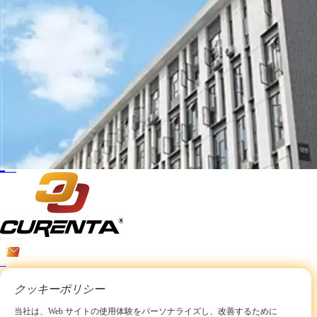
会社のニュース
30,Dec. 2024
国展ハイテク、バッテリー会社の株式25%を取得
もっと詳しく知る >
15
+
年
エネルギー貯蔵システムとモチベーションパワー産業に焦点を当てます
info@curentabattery.com
クッキーポリシー
12132654103
当社は、Web サイトの使用体験をパーソナライズし、改善するために